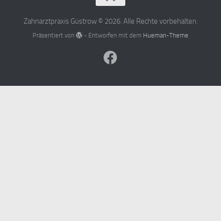
Zahnarztpraxis Güstrow © 2026. Alle Rechte vorbehalten.
Präsentiert von
- Entworfen mit dem
Hueman-Theme