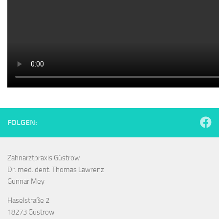
FOLGEN:
Zahnarztpraxis Güstrow
Dr. med. dent. Thomas Lawrenz
Gunnar Mey
Haselstraße 2
18273 Güstrow